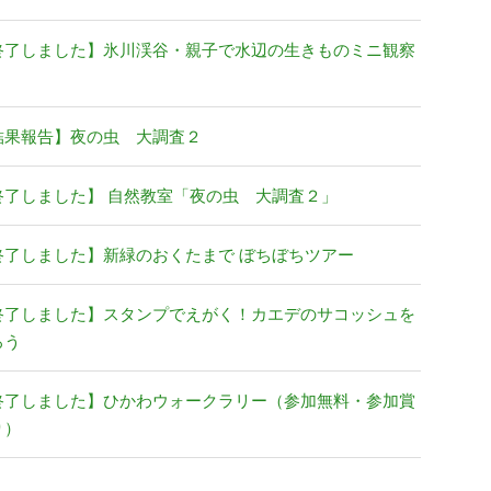
終了しました】氷川渓谷・親子で水辺の生きものミニ観察
結果報告】夜の虫 大調査２
終了しました】 自然教室「夜の虫 大調査２」
終了しました】新緑のおくたまで ぼちぼちツアー
終了しました】スタンプでえがく！カエデのサコッシュを
ろう
終了しました】ひかわウォークラリー（参加無料・参加賞
り）