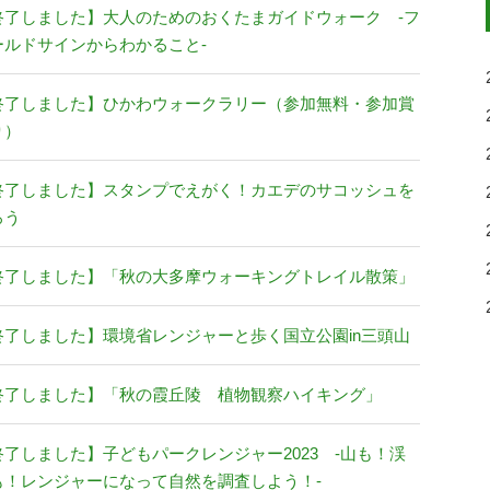
終了しました】大人のためのおくたまガイドウォーク -フ
ールドサインからわかること-
終了しました】ひかわウォークラリー（参加無料・参加賞
り）
終了しました】スタンプでえがく！カエデのサコッシュを
ろう
終了しました】「秋の大多摩ウォーキングトレイル散策」
終了しました】環境省レンジャーと歩く国立公園in三頭山
終了しました】「秋の霞丘陵 植物観察ハイキング」
終了しました】子どもパークレンジャー2023 -山も！渓
も！レンジャーになって自然を調査しよう！-