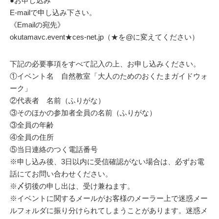
●お申し込み
E-mailで申し込み下さい。
《Emailの宛先》
okutamavc.event★ces-net.jp（★を@に変えてください）
下記の必要事項をすべて記入の上、お申し込みください。
①イベント名 自然教室「大人のためのおくたまガイドウォ
ーク」
②代表者 名前（ふりがな）
③そのほかの参加者全員の名前（ふりがな）
③全員の年齢
④全員の住所
⑤当日連絡のつく電話番号
※申し込み後、3日以内に受信確認がない場合は、必ずお電
話にてお問い合わせください。
※〆切後の申し出は、受け兼ねます。
※イベントに関するメールがお客様のメーラー上で迷惑メー
ルフォルダに振り分けられてしまうことがあります。迷惑メ