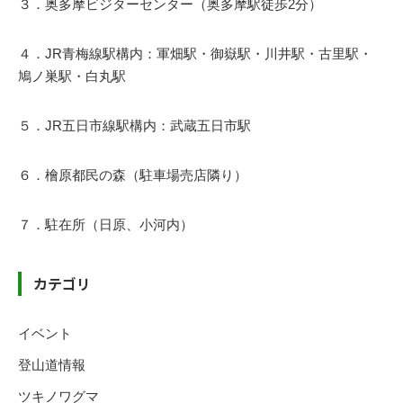
３．奥多摩ビジターセンター（奥多摩駅徒歩2分）
４．JR青梅線駅構内：軍畑駅・御嶽駅・川井駅・古里駅・
鳩ノ巣駅・白丸駅
５．JR五日市線駅構内：武蔵五日市駅
６．檜原都民の森（駐車場売店隣り）
７．駐在所（日原、小河内）
カテゴリ
イベント
登山道情報
ツキノワグマ