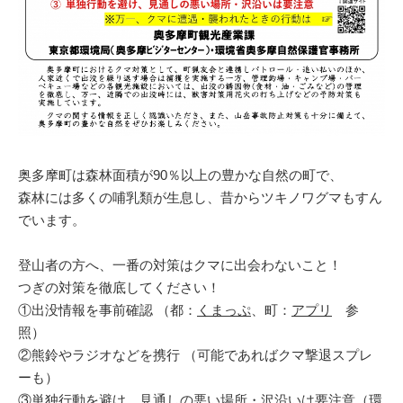
奥多摩町は森林面積が90％以上の豊かな自然の町で、
森林には多くの哺乳類が生息し、昔からツキノワグマもすん
でいます。
登山者の方へ、一番の対策はクマに出会わないこと！
つぎの対策を徹底してください！
①出没情報を事前確認 （都：
くまっぷ
、町：
アプリ
参
照）
②熊鈴やラジオなどを携行 （可能であればクマ撃退スプレ
ーも）
③単独行動を避け、見通しの悪い場所・沢沿いは要注意（
環